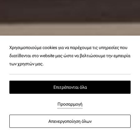
Χρησιμοποιούμε cookies για να παρέχουμε τις υπηρεσίες που
διατίθενται στο website μας ώστε να βελτιώσουμε την εμπειρία
των χρηστών μας.
Επιτρέπονται όλα
Φιλοσοφία & Αισθητική
Προσαρμογή
Απενεργοποίηση όλων
ΕΜΠΝΕΥΣΜΕΝΟ ΑΠΟ ΤΗΝ ΑΝΕΠΙΤΗΔΕΥΤΗ