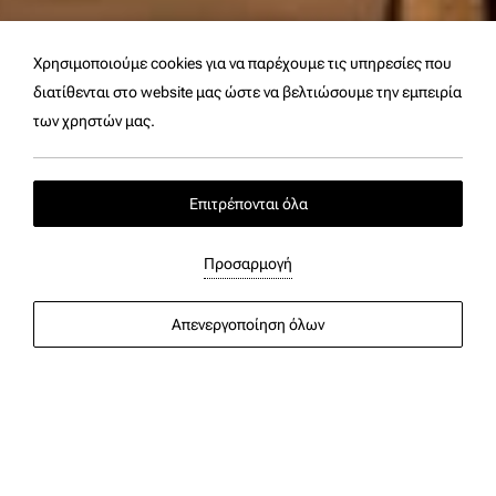
Χρησιμοποιούμε cookies για να παρέχουμε τις υπηρεσίες που
διατίθενται στο website μας ώστε να βελτιώσουμε την εμπειρία
των χρηστών μας.
Επιτρέπονται όλα
Executive Σουίτα με Ιδιωτική
Πισίνα & Θέα στη Θάλασσα
Προσαρμογή
Απενεργοποίηση όλων
Άφιξη